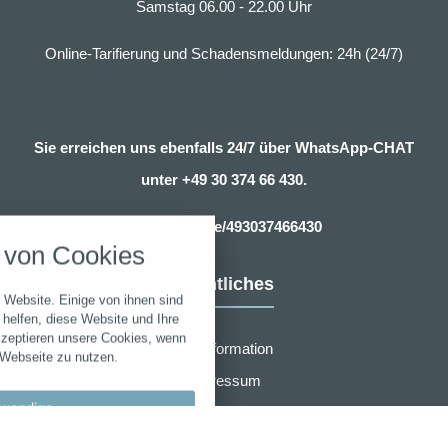
Samstag 06.00 - 22.00 Uhr
Online-Tarifierung und Schadensmeldungen: 24h (24/7)
Sie erreichen uns ebenfalls 24/7 über WhatsApp-CHAT
unter
+49 30 374 66 430.
nstellungen
Https://wa.me/493037466430
über alle verwendeten Cookies und
von Cookies
chkeit folgende Kategorien zu
r zu blockieren.
Rechtliches
 Website. Einige von ihnen sind
Notwendig
helfen, diese Website und Ihre
kzeptieren unsere Cookies, wenn
Erstinformation
 Webseite zu nutzen.
Performance
Impressum
wendige
Datenschutzerklärung
Marketing
Zusammenarbeit