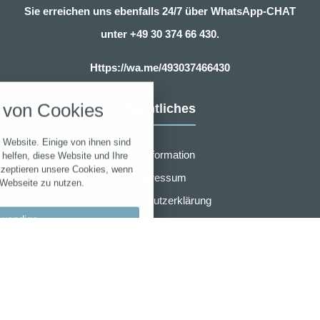
Sie erreichen uns ebenfalls 24/7 über WhatsApp-CHAT
unter
+49 30 374 66 430.
nstellungen
Https://wa.me/493037466430
über alle verwendeten Cookies und
von Cookies
Rechtliches
chkeit folgende Kategorien zu
r zu blockieren.
 Website. Einige von ihnen sind
Notwendig
Erstinformation
helfen, diese Website und Ihre
kzeptieren unsere Cookies, wenn
Impressum
 Webseite zu nutzen.
Performance
Datenschutzerklärung
wendige
Zusammenarbeit
Marketing
Widerruf
llungen
Sonstige
AGB für eVB sofort online Beantragung
bypass
AMB Group
 akzeptieren
r den Wartungsmodus verwendet.
en speichern
Laufzeit
Cookie
Typ
-
Anbieter