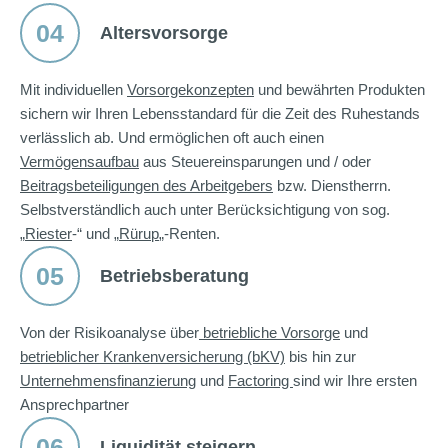
04
Altersvorsorge
Mit individuellen
Vorsorgekonzepten
und bewährten Produkten
sichern wir Ihren Lebensstandard für die Zeit des Ruhestands
verlässlich ab. Und ermöglichen oft auch einen
Vermögensaufbau
aus Steuereinsparungen und / oder
Beitragsbeteiligungen des Arbeitgebers
bzw. Dienstherrn.
Selbstverständlich auch unter Berücksichtigung von sog.
„
Riester
-“ und „
Rürup
„-Renten.
05
Betriebsberatung
Von der Risikoanalyse über
betriebliche Vorsorge
und
betrieblicher Krankenversicherung (bKV)
bis hin zur
Unternehmensfinanzierung
und
Factoring
sind wir Ihre ersten
Ansprechpartner
06
Liquidität steigern