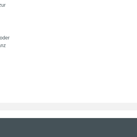
zur
 oder
anz