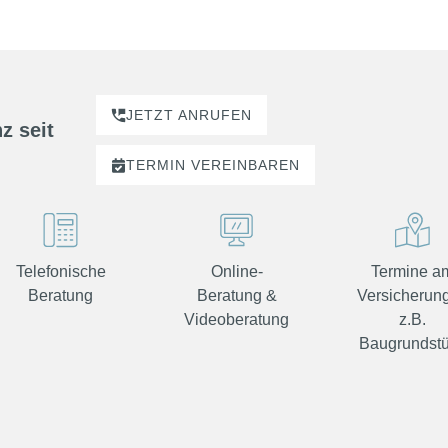
JETZT ANRUFEN
z seit
TERMIN
VEREINBAREN
Telefonische
Online-
Termine a
Beratung
Beratung &
Versicherung
Videoberatung
z.B.
Baugrundst