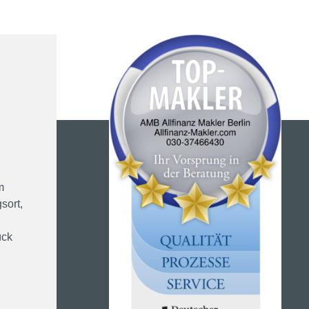
m
sort,
ück