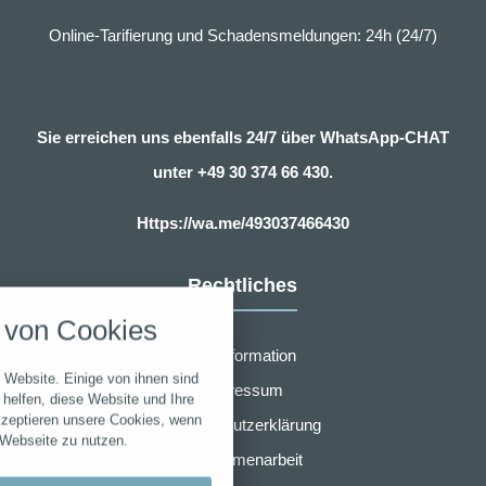
Online-Tarifierung und Schadensmeldungen: 24h (24/7)
Sie erreichen uns ebenfalls 24/7 über WhatsApp-CHAT
unter
+49 30 374 66 430.
Https://wa.me/493037466430
nstellungen
Rechtliches
über alle verwendeten Cookies und
von Cookies
chkeit folgende Kategorien zu
r zu blockieren.
Erstinformation
 Website. Einige von ihnen sind
Impressum
Notwendig
helfen, diese Website und Ihre
kzeptieren unsere Cookies, wenn
Datenschutzerklärung
 Webseite zu nutzen.
Performance
Zusammenarbeit