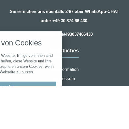
Sie erreichen uns ebenfalls 24/7 über WhatsApp-CHAT
unter
+49 30 374 66 430.
nstellungen
Https://wa.me/493037466430
über alle verwendeten Cookies und
von Cookies
chkeit folgende Kategorien zu
r zu blockieren.
Rechtliches
 Website. Einige von ihnen sind
Notwendig
helfen, diese Website und Ihre
kzeptieren unsere Cookies, wenn
Erstinformation
 Webseite zu nutzen.
Performance
Impressum
wendige
Datenschutzerklärung
Marketing
Zusammenarbeit
llungen
Sonstige
Widerruf
bypass
AGB für eVB sofort online Beantragung
 akzeptieren
r den Wartungsmodus verwendet.
en speichern
AMB Group
Laufzeit
Cookie
Typ
-
Anbieter