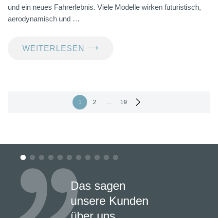
und ein neues Fahrerlebnis. Viele Modelle wirken futuristisch,
aerodynamisch und …
⟶
WEITERLESEN
Seitennummerierung
1
2
…
19
der
Beiträge
Das sagen
unsere Kunden
über uns