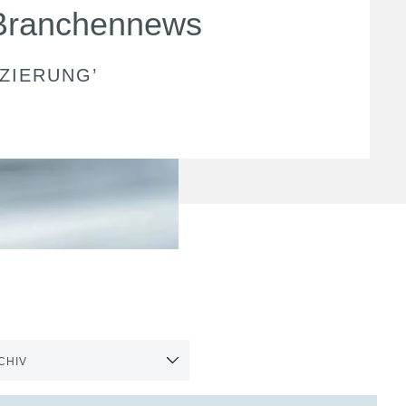
Branchennews
NZIERUNG
’
CHIV