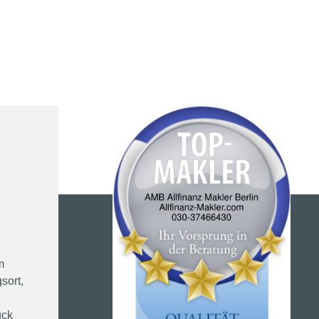
m
sort,
ück