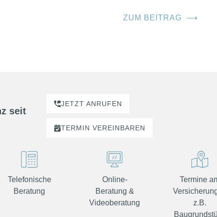
ZUM BEITRAG
⟶
JETZT ANRUFEN
z seit
TERMIN
VEREINBAREN
Telefonische
Online-
Termine a
Beratung
Beratung &
Versicherung
Videoberatung
z.B.
Baugrundst