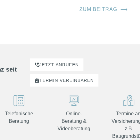
ZUM BEITRAG
⟶
JETZT ANRUFEN
z seit
TERMIN
VEREINBAREN
Telefonische
Online-
Termine a
Beratung
Beratung &
Versicherung
Videoberatung
z.B.
Baugrundst