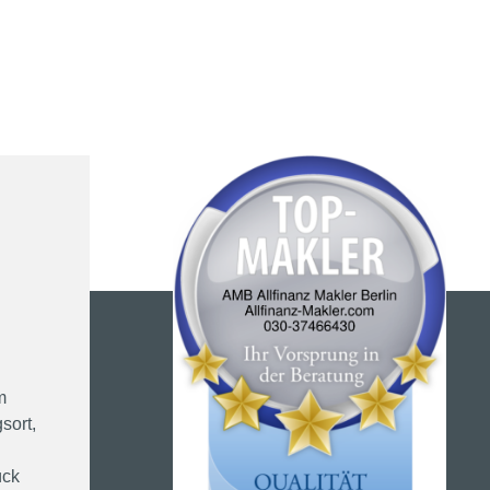
m
sort,
ück