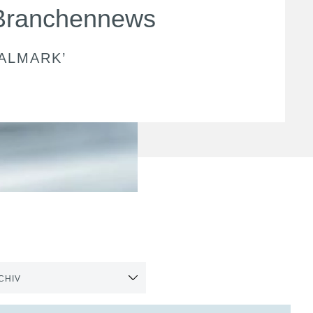
Branchennews
TALMARK
’
CHIV