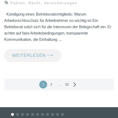
Fakten
,
Recht
,
Versicherungen
Kündigung eines Betriebsratsmitglieds: Warum
Arbeitsrechtsschutz für Arbeitnehmer so wichtig ist Ein
Betriebsrat setzt sich für die Interessen der Belegschaft ein. Er
achtet auf faire Arbeitsbedingungen, transparente
Kommunikation, die Einhaltung …
⟶
WEITERLESEN
Seitennummerierung
1
2
…
33
der
Beiträge