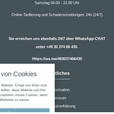
Samstag 06.00 - 22.00 Uhr
Online-Tarifierung und Schadensmeldungen: 24h (24/7)
Sie erreichen uns ebenfalls 24/7 über WhatsApp-CHAT
unter
+49 30 374 66 430.
nstellungen
Https://wa.me/493037466430
über alle verwendeten Cookies und
von Cookies
Rechtliches
chkeit folgende Kategorien zu
r zu blockieren.
 Website. Einige von ihnen sind
Notwendig
Erstinformation
helfen, diese Website und Ihre
kzeptieren unsere Cookies, wenn
Impressum
 Webseite zu nutzen.
Performance
Datenschutzerklärung
wendige