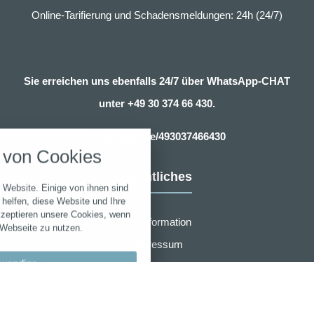
Online-Tarifierung und Schadensmeldungen: 24h (24/7)
Sie erreichen uns ebenfalls 24/7 über WhatsApp-CHAT
unter
+49 30 374 66 430.
nstellungen
Https://wa.me/493037466430
über alle verwendeten Cookies und
von Cookies
chkeit folgende Kategorien zu
r zu blockieren.
Rechtliches
 Website. Einige von ihnen sind
Notwendig
helfen, diese Website und Ihre
kzeptieren unsere Cookies, wenn
Erstinformation
 Webseite zu nutzen.
Performance
Impressum
wendige
Datenschutzerklärung
Marketing
Zusammenarbeit
llungen
Sonstige
Widerruf