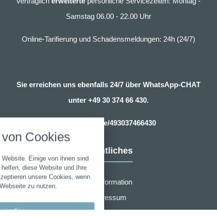
Vertraglich
erweiterte
persönliche Servicezeiten: Montag -
Samstag 06.00 - 22.00 Uhr
Online-Tarifierung und Schadensmeldungen: 24h (24/7)
Sie erreichen uns ebenfalls 24/7 über WhatsApp-CHAT
unter
+49 30 374 66 430.
nstellungen
Https://wa.me/493037466430
über alle verwendeten Cookies und
von Cookies
chkeit folgende Kategorien zu
r zu blockieren.
Rechtliches
 Website. Einige von ihnen sind
Notwendig
helfen, diese Website und Ihre
kzeptieren unsere Cookies, wenn
Erstinformation
 Webseite zu nutzen.
Performance
Impressum
wendige
Datenschutzerklärung
Marketing