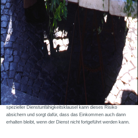
Dienstunfähigkeit: Schutz ist früh entscheidend
Beamte gelten bereits dann als dienstunfähig, wenn sie ihren
Dienst dauerhaft nicht mehr ausüben können – auch unterhalb
der klassischen 50-Prozent-Grenze, die aus der
Berufsunfähigkeit bekannt ist. Ein Anspruch auf Ruhegehalt
besteht jedoch erst nach mindestens fünf Dienstjahren und in
der Regel erst mit dem Status „Beamter auf Lebenszeit“.
Für Anwärter sowie Beamte auf Widerruf oder Probe bedeutet
das: Fällt der Dienst frühzeitig weg, entsteht schnell eine
finanzielle Lücke. Eine Berufsunfähigkeitsversicherung mit
spezieller Dienstunfähigkeitsklausel kann dieses Risiko
absichern und sorgt dafür, dass das Einkommen auch dann
erhalten bleibt, wenn der Dienst nicht fortgeführt werden kann.