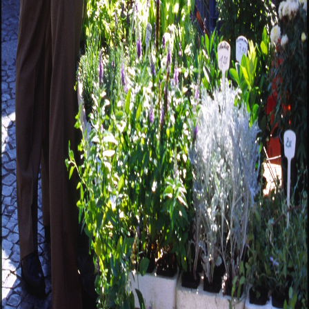
Private Krankenversicherung
mit Beihilfetarif
Ergänzt die Beihilfe des Dienstherrn und deckt den
verbleibenden Teil der Krankheitskosten ab.
Beihilfeberatung
in allen Abrechnungsfragen
(
Beamtenbeihilfe.com
)
Dienst- bzw. Amtshaftpflichtversicherung
Schützt vor finanziellen Folgen von Schäden, die
während der Dienstausübung entstehen und für die
Beamte persönlich haften.
Optionale Ergänzungen prüfen
Je nach Tätigkeit sinnvoll: Dienstrechtsschutz,
Anwartschaft auf spätere Krankenversicherung oder
zusätzliche
Altersvorsorge
.