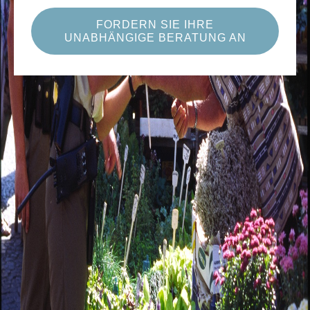
FORDERN SIE IHRE
UNABHÄNGIGE BERATUNG AN
Beamtenanwärter müssen zum Start in die
Beamtenlaufbahn einiges regeln:
Berufsunfähigkeitsversicherung
mit
Dienstunfähigkeitsklausel
Absicherung für den Fall, dass der Dienst aus
gesundheitlichen Gründen nicht mehr ausgeübt werden
kann – besonders wichtig in der Anwärter- und
Probezeit.