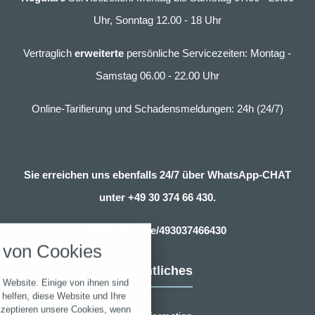
Uhr, Sonntag 12.00 - 18 Uhr
Vertraglich
erweiterte
persönliche Servicezeiten: Montag -
Samstag 06.00 - 22.00 Uhr
Online-Tarifierung und Schadensmeldungen: 24h (24/7)
Sie erreichen uns ebenfalls 24/7 über WhatsApp-CHAT
unter
+49 30 374 66 430.
nstellungen
Https://wa.me/493037466430
über alle verwendeten Cookies und
von Cookies
chkeit folgende Kategorien zu
r zu blockieren.
Rechtliches
 Website. Einige von ihnen sind
Notwendig
helfen, diese Website und Ihre
kzeptieren unsere Cookies, wenn