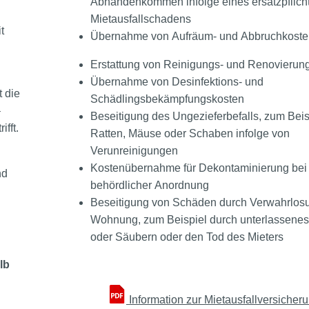
Abhandenkommen infolge eines ersatzpflich
Mietausfallschadens
t
Übernahme von Aufräum- und Abbruchkoste
Erstattung von Reinigungs- und Renovierun
Übernahme von Desinfektions- und
 die
Schädlingsbekämpfungskosten
–
Beseitigung des Ungezieferbefalls, zum Beis
fft.
Ratten, Mäuse oder Schaben infolge von
Verunreinigungen
Kostenübernahme für Dekontaminierung bei
nd
behördlicher Anordnung
Beseitigung von Schäden durch Verwahrlos
Wohnung, zum Beispiel durch unterlassenes
oder Säubern oder den Tod des Mieters
lb
Information zur Mietausfallversicher