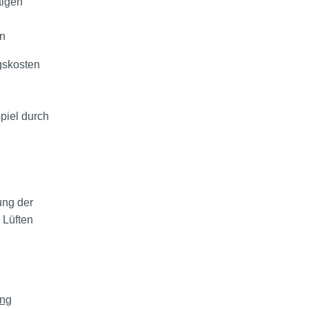
tigen
n
gskosten
piel durch
ung der
 Lüften
ung