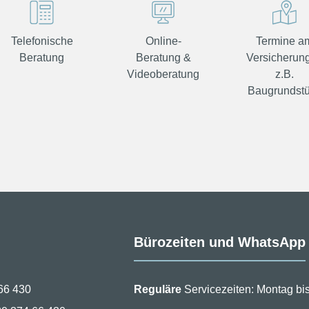
Telefonische
Online-
Termine a
Beratung
Beratung &
Versicherung
Videoberatung
z.B.
Baugrundst
Bürozeiten und WhatsApp
66 430
Reguläre
Servicezeiten: Montag bis