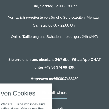
Uhr, Sonntag 12.00 - 18 Uhr
Vertraglich
erweiterte
persönliche Servicezeiten: Montag -
Samstag 06.00 - 22.00 Uhr
Online-Tarifierung und Schadensmeldungen: 24h (24/7)
Sie erreichen uns ebenfalls 24/7 über WhatsApp-CHAT
unter
+49 30 374 66 430.
nstellungen
Https://wa.me/493037466430
über alle verwendeten Cookies und
von Cookies
Rechtliches
chkeit folgende Kategorien zu
r zu blockieren.
 Website. Einige von ihnen sind
Notwendig
Erstinformation
helfen, diese Website und Ihre