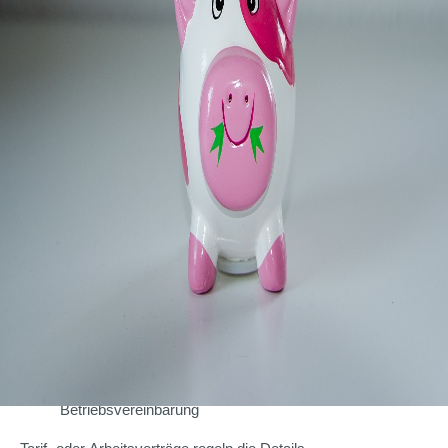
Vermögenswirksame Leistungen
sind Geldleistungen im
Sinne des § 2VermBG, die Arbeitgeber für Arbeitnehmer
anlegen. Vermögenswirksame Leistungen bewegen sich im
Rahmen
von 6,65 Euro bis zum Höchstbetrag von 40 Euro
monatlich
und sind steuer- und sozialabgabenpflichtig.
Grundsätzlich dient die Zahlung der vermögenswirksamen
Leistungen als Anreiz zur Vermögensbildung. Darüber hinaus
besteht die Möglichkeit, diese Geldleistungen
Altersvorsorgeverträgen zugutekommen zu lassen (AVWL).
Grundlage hierfür ist der Tarifvertrag der IG-Metall von 2006.
AVWL sind in drei unterschiedlichen Varianten möglich:
Riester-Rente
bAV durch Entgeltumwandlung
Betriebsrente auf der Basis einer freiwilligen
Betriebsvereinbarung