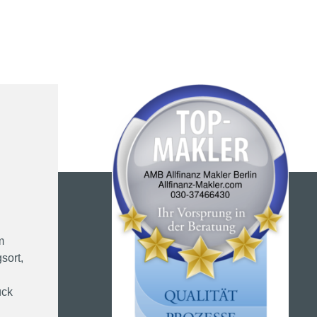
m
sort,
ück