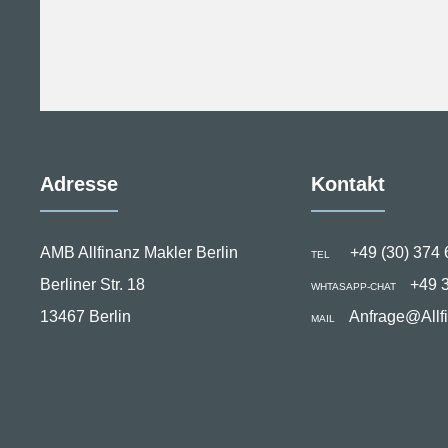
Adresse
Kontakt
AMB Allfinanz Makler Berlin
+49 (30) 374 
TEL
Berliner Str. 18
+49 
WHTASAPP-CHAT
13467 Berlin
Anfrage@Allf
MAIL