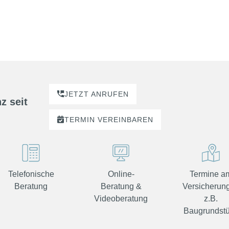
JETZT ANRUFEN
z seit
TERMIN
VEREINBAREN
Telefonische
Online-
Termine a
Beratung
Beratung &
Versicherung
Videoberatung
z.B.
Baugrundst