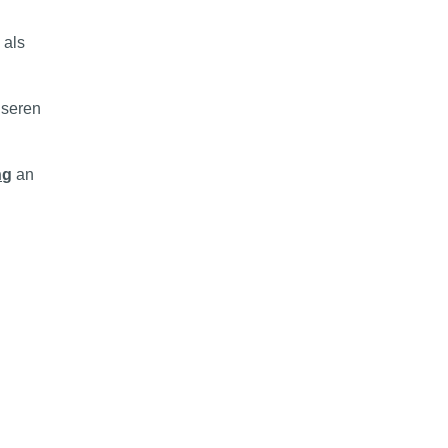
 als
seren
ng
an