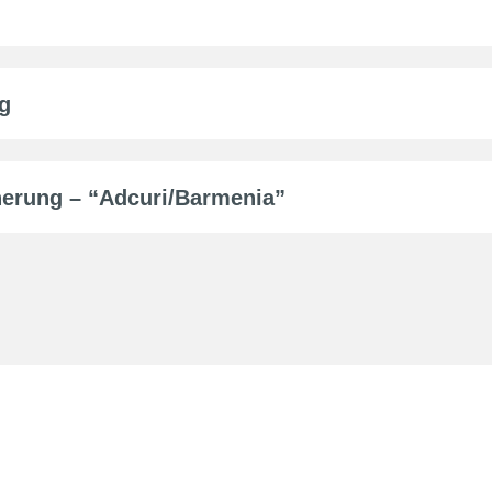
g
herung – “Adcuri/Barmenia”