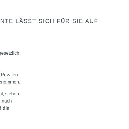
TE LÄSST SICH FÜR SIE AUF
gesetzlich
 Privaten
genommen.
mt, stehen
e nach
d die