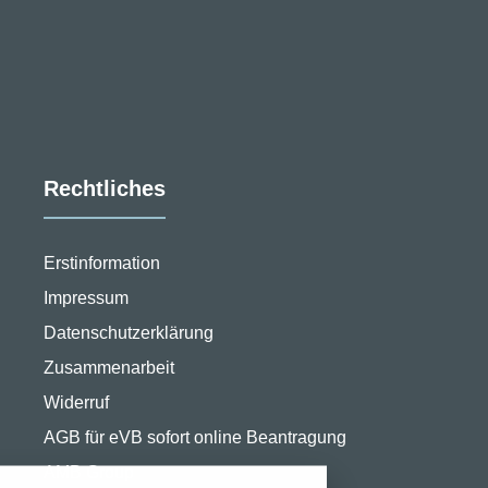
Rechtliches
Erstinformation
Impressum
Datenschutzerklärung
Zusammenarbeit
Widerruf
stellungen
AGB für eVB sofort online Beantragung
rwendeten Cookies und Skripte. Sie haben die
AMB Group
u akzeptieren oder zu blockieren.