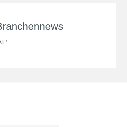
Branchennews
AL
’