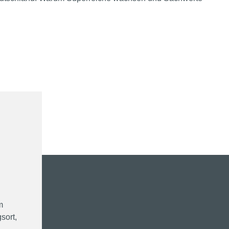
m
sort,