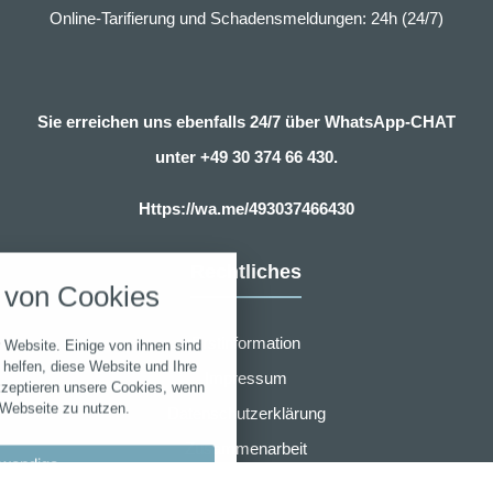
Online-Tarifierung und Schadensmeldungen: 24h (24/7)
Sie erreichen uns ebenfalls 24/7 über WhatsApp-CHAT
unter
+49 30 374 66 430.
Https://wa.me/493037466430
nstellungen
Rechtliches
über alle verwendeten Cookies und
von Cookies
chkeit folgende Kategorien zu
r zu blockieren.
Erstinformation
 Website. Einige von ihnen sind
Notwendig
helfen, diese Website und Ihre
Impressum
kzeptieren unsere Cookies, wenn
 Webseite zu nutzen.
Datenschutzerklärung
Performance
Zusammenarbeit
wendige
Marketing
Widerruf