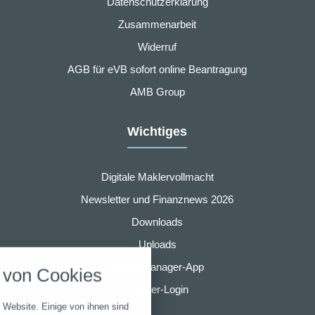
Datenschutzerklärung
Zusammenarbeit
Widerruf
AGB für eVB sofort online Beantragung
AMB Group
Wichtiges
Digitale Maklervollmacht
Newsletter und Finanznews 2026
Downloads
nstellungen
Uploads
über alle verwendeten Cookies und
Finanzmanager-App
von Cookies
chkeit folgende Kategorien zu
r zu blockieren.
Partner-Login
 Website. Einige von ihnen sind