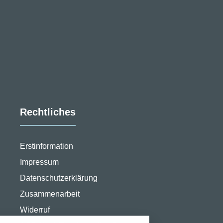
Rechtliches
Erstinformation
Impressum
Datenschutzerklärung
stellungen
Zusammenarbeit
Widerruf
rwendeten Cookies und Skripte. Sie haben die
u akzeptieren oder zu blockieren.