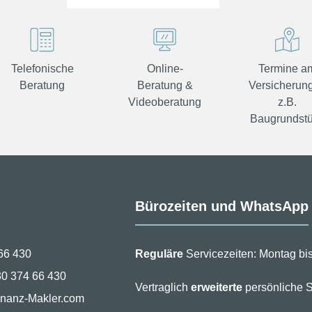
Telefonische
Online-
Termine a
Beratung
Beratung &
Versicherung
Videoberatung
z.B.
Baugrundst
Bürozeiten und WhatsApp
66 430
Reguläre
Servicezeiten: Montag bis
30 374 66 430
Vertraglich
erweiterte
persönliche S
inanz-Makler.com