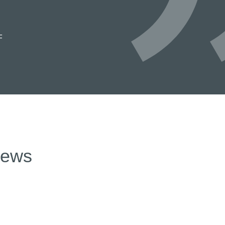
F
news