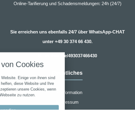
Online-Tarifierung und Schadensmeldungen: 24h (24/7)
Sie erreichen uns ebenfalls 24/7 über WhatsApp-CHAT
unter
+49 30 374 66 430.
nstellungen
Https://wa.me/493037466430
über alle verwendeten Cookies und
von Cookies
chkeit folgende Kategorien zu
r zu blockieren.
Rechtliches
 Website. Einige von ihnen sind
Notwendig
helfen, diese Website und Ihre
kzeptieren unsere Cookies, wenn
Erstinformation
 Webseite zu nutzen.
Performance
Impressum
wendige
Datenschutzerklärung
Marketing
Zusammenarbeit
llungen
Sonstige
Widerruf
bypass