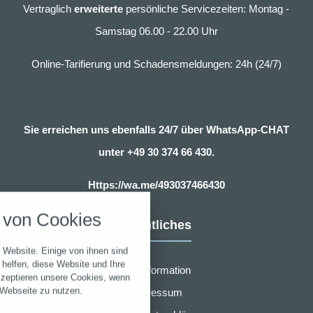
Vertraglich
erweiterte
persönliche Servicezeiten: Montag -
Samstag 06.00 - 22.00 Uhr
Online-Tarifierung und Schadensmeldungen: 24h (24/7)
Sie erreichen uns ebenfalls 24/7 über WhatsApp-CHAT
unter
+49 30 374 66 430.
nstellungen
Https://wa.me/493037466430
über alle verwendeten Cookies und
von Cookies
chkeit folgende Kategorien zu
Rechtliches
r zu blockieren.
 Website. Einige von ihnen sind
Notwendig
helfen, diese Website und Ihre
Erstinformation
kzeptieren unsere Cookies, wenn
 Webseite zu nutzen.
Impressum
Performance