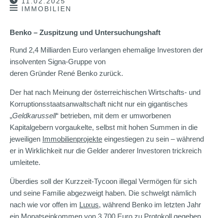
11.02.2025
IMMOBILIEN
Benko – Zuspitzung und Untersuchungshaft
Rund 2,4 Milliarden Euro verlangen ehemalige Investoren der
insolventen Signa-Gruppe von
deren Gründer René Benko zurück.
Der hat nach Meinung der österreichischen Wirtschafts- und
Korruptionsstaatsanwaltschaft nicht nur ein gigantisches
„
Geldkarussell
“ betrieben, mit dem er umworbenen
Kapitalgebern vorgaukelte, selbst mit hohen Summen in die
jeweiligen
Immobilienprojekte
eingestiegen zu sein – während
er in Wirklichkeit nur die Gelder anderer Investoren trickreich
umleitete.
Überdies soll der Kurzzeit-Tycoon illegal Vermögen für sich
und seine Familie abgezweigt haben. Die schwelgt nämlich
nach wie vor offen im
Luxus
, während Benko im letzten Jahr
ein Monatseinkommen von 3.700 Euro zu Protokoll gegeben