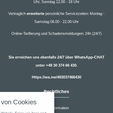
Uhr, Sonntag 12.00 - 18 Uhr
Vertraglich
erweiterte
persönliche Servicezeiten: Montag -
Samstag 06.00 - 22.00 Uhr
Online-Tarifierung und Schadensmeldungen: 24h (24/7)
Sie erreichen uns ebenfalls 24/7 über WhatsApp-CHAT
unter
+49 30 374 66 430.
Https://wa.me/493037466430
nstellungen
Rechtliches
über alle verwendeten Cookies und
von Cookies
chkeit folgende Kategorien zu
r zu blockieren.
Erstinformation