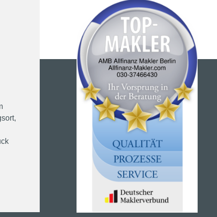
m
sort,
ück