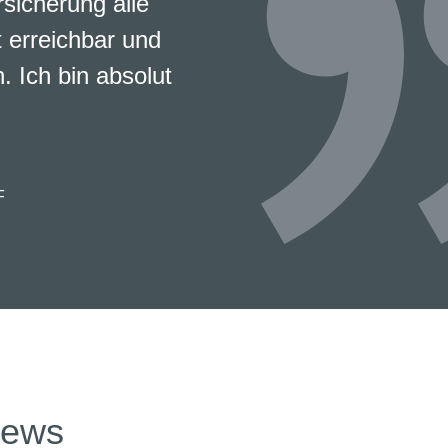
rsicherung alle
 erreichbar und
. Ich bin absolut
F
news