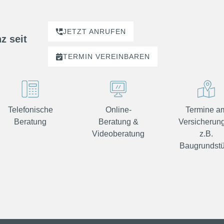
JETZT ANRUFEN
z seit
TERMIN
VEREINBAREN
Telefonische
Online-
Termine a
Beratung
Beratung &
Versicherung
Videoberatung
z.B.
Baugrundst