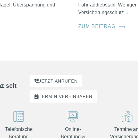
, Hagel, Überspannung und
Fahrraddiebstahl: Weniger 
Versicherungsschutz …
ZUM BEITRAG
⟶
JETZT ANRUFEN
z seit
TERMIN
VEREINBAREN
Telefonische
Online-
Termine a
Beratung
Beratung &
Versicherung