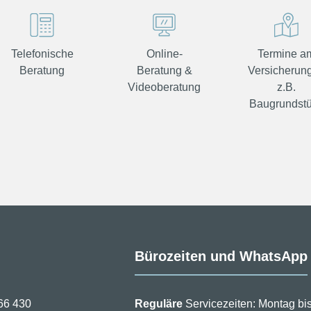
Telefonische
Online-
Termine a
Beratung
Beratung &
Versicherung
Videoberatung
z.B.
Baugrundst
Bürozeiten und WhatsApp
66 430
Reguläre
Servicezeiten: Montag bis