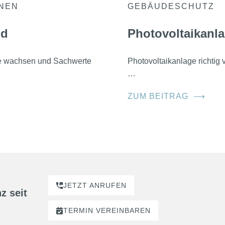
ONEN
GEBÄUDESCHUTZ
nd
Photovoltaikanla
he wachsen und Sachwerte
Photovoltaikanlage richtig
…
ZUM BEITRAG
⟶
JETZT ANRUFEN
z seit
TERMIN
VEREINBAREN