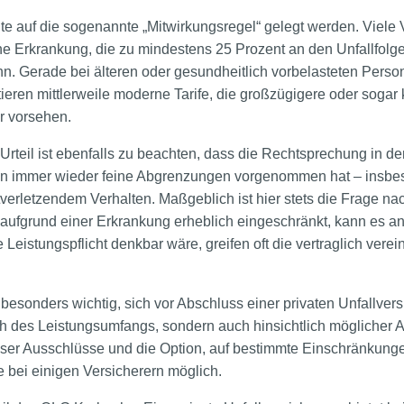
te auf die sogenannte „Mitwirkungsregel“ gelegt werden. Viele 
 Erkrankung, die zu mindestens 25 Prozent an den Unfallfolgen b
n. Gerade bei älteren oder gesundheitlich vorbelasteten Perso
ieren mittlerweile moderne Tarife, die großzügigere oder sogar
r vorsehen.
eil ist ebenfalls zu beachten, dass die Rechtsprechung in den
en immer wieder feine Abgrenzungen vorgenommen hat – insbe
verletzendem Verhalten. Maßgeblich ist hier stets die Frage na
ufgrund einer Erkrankung erheblich eingeschränkt, kann es an d
Leistungspflicht denkbar wäre, greifen oft die vertraglich vere
 besonders wichtig, sich vor Abschluss einer privaten Unfallver
lich des Leistungsumfangs, sondern auch hinsichtlich möglicher 
eser Ausschlüsse und die Option, auf bestimmte Einschränkunge
te bei einigen Versicherern möglich.