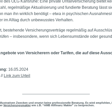
il des OLG Karlsruhe: Eine private Unfallversicherung bietet ke
ahl, regelmäßige Aktualisierung und fundierte Beratung lässt si
nn man ihn wirklich benötigt – etwa in psychischen Ausnahmesit
 im Alltag durch unbewusstes Verhalten.
t, bestehende Versicherungsverträge regelmäßig auf Ausschlü
rüfen – insbesondere, wenn sich Lebensumstände oder gesundh
Angebote von Versicherern oder Tarifen, die auf diese Auss
ung:
16.05.2024
 //
Link zum Urteil
______________________________
h illustrativen Zwecken und ersetzt keine professionelle Beratung. Es wird empfohlen, 
der
Versicherungsmakler
wie z.B. “AMB Allfinanz Makler” zu besprechen.