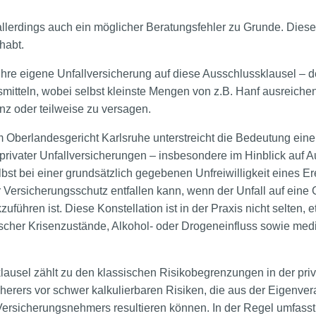
r allerdings auch ein möglicher Beratungsfehler zu Grunde. Di
habt.
Ihre eigene Unfallversicherung auf diese Ausschlussklausel – de
mitteln, wobei selbst kleinste Mengen von z.B. Hanf ausreiche
nz oder teilweise zu versagen.
m Oberlandesgericht Karlsruhe unterstreicht die Bedeutung einer
ivater Unfallversicherungen – insbesondere im Hinblick auf A
bst bei einer grundsätzlich gegebenen Unfreiwilligkeit eines E
Versicherungsschutz entfallen kann, wenn der Unfall auf eine 
ühren ist. Diese Konstellation ist in der Praxis nicht selten, e
hischer Krisenzustände, Alkohol- oder Drogeneinfluss sowie me
lausel zählt zu den klassischen Risikobegrenzungen in der priv
herers vor schwer kalkulierbaren Risiken, die aus der Eigenvera
ersicherungsnehmers resultieren können. In der Regel umfasst