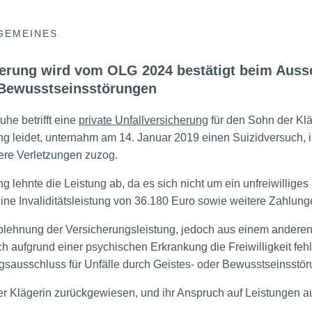
GEMEINES
herung wird vom OLG 2024 bestätigt beim Aussc
 Bewusstseinsstörungen
he betrifft eine
private Unfallversicherung
für den Sohn der Klä
ng leidet, unternahm am 14. Januar 2019 einen Suizidversuch,
ere Verletzungen zuzog.
ng lehnte die Leistung ab, da es sich nicht um ein unfreiwilliges
eine Invaliditätsleistung von 36.180 Euro sowie weitere Zahlung
Ablehnung der Versicherungsleistung, jedoch aus einem anderen
 aufgrund einer psychischen Erkrankung die Freiwilligkeit fehlen
gsausschluss für Unfälle durch Geistes- oder Bewusstseinsstö
er Klägerin zurückgewiesen, und ihr Anspruch auf Leistungen a