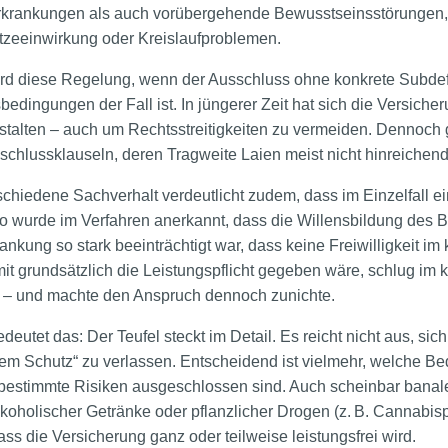
Erkrankungen als auch vorübergehende Bewusstseinsstörungen, 
zeeinwirkung oder Kreislaufproblemen.
d diese Regelung, wenn der Ausschluss ohne konkrete Subdefinit
bedingungen der Fall ist. In jüngerer Zeit hat sich die Versiche
stalten – auch um Rechtsstreitigkeiten zu vermeiden. Dennoch g
sschlussklauseln, deren Tragweite Laien meist nicht hinreichend
hiedene Sachverhalt verdeutlicht zudem, dass im Einzelfall eine
 So wurde im Verfahren anerkannt, dass die Willensbildung des 
nkung so stark beeinträchtigt war, dass keine Freiwilligkeit i
t grundsätzlich die Leistungspflicht gegeben wäre, schlug im k
 – und machte den Anspruch dennoch zunichte.
utet das: Der Teufel steckt im Detail. Es reicht nicht aus, sich
item Schutz“ zu verlassen. Entscheidend ist vielmehr, welche B
 bestimmte Risiken ausgeschlossen sind. Auch scheinbar banal
oholischer Getränke oder pflanzlicher Drogen (z. B. Cannabis
ss die Versicherung ganz oder teilweise leistungsfrei wird.