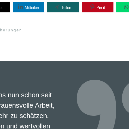
et
Mitteilen
Teilen
Pin it
cherungen
s nun schon seit
rauensvolle Arbeit,
ehr zu schätzen.
en und wertvollen