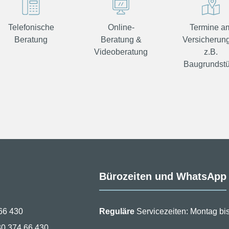
Telefonische
Online-
Termine a
Beratung
Beratung &
Versicherung
Videoberatung
z.B.
Baugrundst
Bürozeiten und WhatsApp
66 430
Reguläre
Servicezeiten: Montag bis
30 374 66 430