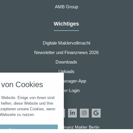
AMB Group
Wichtiges
Digitale Maklervollmacht
Newsletter und Finanznews 2026
Downloads
nstellungen
Uploads
über alle verwendeten Cookies und
Finanzmanager-App
von Cookies
chkeit folgende Kategorien zu
r zu blockieren.
Partner-Login
 Website. Einige von ihnen sind
Notwendig
helfen, diese Website und Ihre
kzeptieren unsere Cookies, wenn
 Webseite zu nutzen.
Performance
© 2026 AMB Allfinanz Makler Berlin
wendige
Marketing