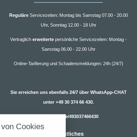
Reguläre
Servicezeiten: Montag bis Samstag 07.00 - 20.00
Uhr, Sonntag 12.00 - 18 Uhr
Vertraglich
erweiterte
persönliche Servicezeiten: Montag -
Samstag 06.00 - 22.00 Uhr
Online-Tarifierung und Schadensmeldungen: 24h (24/7)
Sie erreichen uns ebenfalls 24/7 über WhatsApp-CHAT
unter
+49 30 374 66 430.
nstellungen
Https://wa.me/493037466430
über alle verwendeten Cookies und
von Cookies
chkeit folgende Kategorien zu
r zu blockieren.
Rechtliches