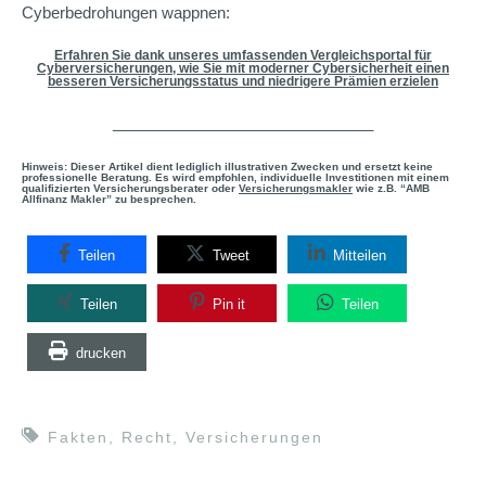
Cyberbedrohungen wappnen:
Erfahren Sie dank unseres umfassenden Vergleichsportal für
Cyberversicherungen, wie Sie mit moderner Cybersicherheit einen
besseren Versicherungsstatus und niedrigere Prämien erzielen
______________________________
Hinweis: Dieser Artikel dient lediglich illustrativen Zwecken und ersetzt keine
professionelle Beratung. Es wird empfohlen, individuelle Investitionen mit einem
qualifizierten Versicherungsberater oder
Versicherungsmakler
wie z.B. “AMB
Allfinanz Makler” zu besprechen.
Teilen
Tweet
Mitteilen
Teilen
Pin it
Teilen
drucken
Fakten
,
Recht
,
Versicherungen