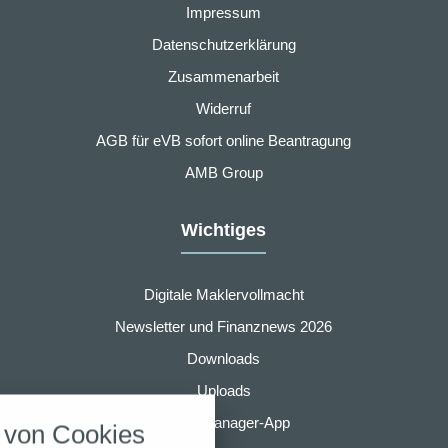
Impressum
Datenschutzerklärung
Zusammenarbeit
Widerruf
AGB für eVB sofort online Beantragung
AMB Group
Wichtiges
Digitale Maklervollmacht
Newsletter und Finanznews 2026
Downloads
nstellungen
Uploads
über alle verwendeten Cookies und
Finanzmanager-App
von Cookies
chkeit folgende Kategorien zu