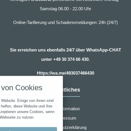
Samstag 06.00 - 22.00 Uhr
Online-Tarifierung und Schadensmeldungen: 24h (24/7)
Sie erreichen uns ebenfalls 24/7 über WhatsApp-CHAT
unter
+49 30 374 66 430.
nstellungen
Https://wa.me/493037466430
über alle verwendeten Cookies und
von Cookies
chkeit folgende Kategorien zu
Rechtliches
r zu blockieren.
 Website. Einige von ihnen sind
Notwendig
helfen, diese Website und Ihre
Erstinformation
kzeptieren unsere Cookies, wenn
 Webseite zu nutzen.
Impressum
Performance
Datenschutzerklärung