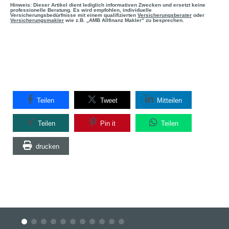
Hinweis: Dieser Artikel dient lediglich informativen Zwecken und ersetzt keine
professionelle Beratung. Es wird empfohlen, individuelle
Versicherungsbedürfnisse mit einem qualifizierten
Versicherungsberater
oder
Versicherungsmakler
wie z.B. „AMB Allfinanz Makler“ zu besprechen.
Teilen
Tweet
Mitteilen
Teilen
Pin it
Teilen
drucken