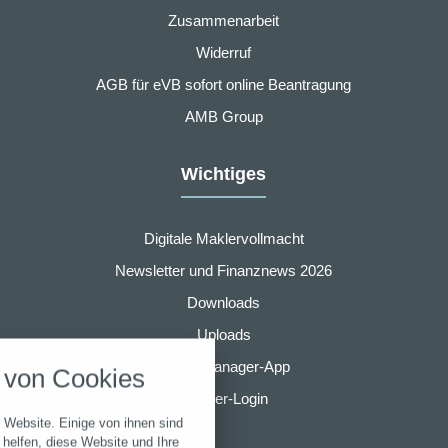
Zusammenarbeit
Widerruf
AGB für eVB sofort online Beantragung
AMB Group
Wichtiges
Digitale Maklervollmacht
Newsletter und Finanznews 2026
Downloads
nstellungen
Uploads
über alle verwendeten Cookies und
Finanzmanager-App
von Cookies
chkeit folgende Kategorien zu
r zu blockieren.
Partner-Login
 Website. Einige von ihnen sind
Notwendig
helfen, diese Website und Ihre