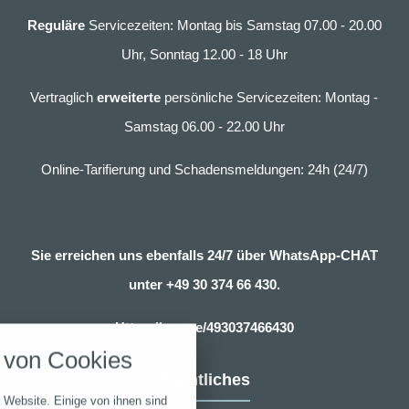
Reguläre
Servicezeiten: Montag bis Samstag 07.00 - 20.00
Uhr, Sonntag 12.00 - 18 Uhr
Vertraglich
erweiterte
persönliche Servicezeiten: Montag -
Samstag 06.00 - 22.00 Uhr
Online-Tarifierung und Schadensmeldungen: 24h (24/7)
Sie erreichen uns ebenfalls 24/7 über WhatsApp-CHAT
unter
+49 30 374 66 430.
nstellungen
Https://wa.me/493037466430
über alle verwendeten Cookies und
von Cookies
chkeit folgende Kategorien zu
r zu blockieren.
Rechtliches
 Website. Einige von ihnen sind