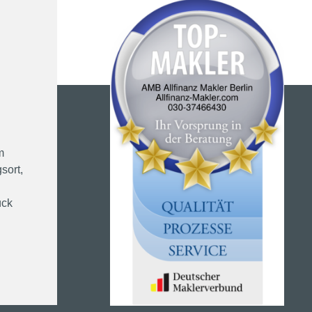
m
sort,
ück