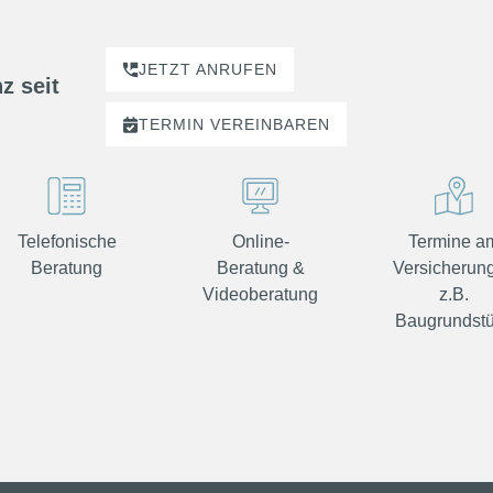
JETZT ANRUFEN
z seit
TERMIN
VEREINBAREN
Telefonische
Online-
Termine a
Beratung
Beratung &
Versicherung
Videoberatung
z.B.
Baugrundst