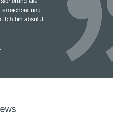
rsicherung alle
 erreichbar und
. Ich bin absolut
F
news