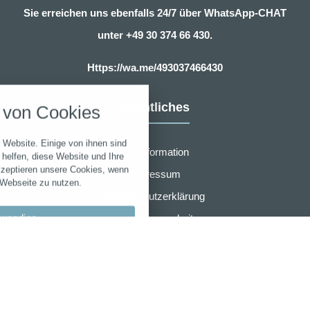
Sie erreichen uns ebenfalls 24/7 über WhatsApp-CHAT
unter
+49 30 374 66 430.
Https://wa.me/493037466430
nstellungen
über alle verwendeten Cookies und
Rechtliches
von Cookies
chkeit folgende Kategorien zu
r zu blockieren.
 Website. Einige von ihnen sind
Erstinformation
Notwendig
helfen, diese Website und Ihre
kzeptieren unsere Cookies, wenn
Impressum
 Webseite zu nutzen.
Performance
Datenschutzerklärung
wendige
Zusammenarbeit
Marketing
Widerruf
llungen
Sonstige
AGB für eVB sofort online Beantragung
bypass
AMB Group
 akzeptieren
r den Wartungsmodus verwendet.
en speichern
Laufzeit
Cookie
Typ
-
Anbieter