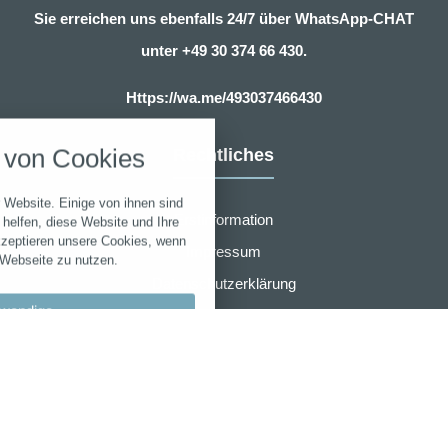
Sie erreichen uns ebenfalls 24/7 über WhatsApp-CHAT
unter
+49 30 374 66 430.
nstellungen
Https://wa.me/493037466430
über alle verwendeten Cookies und
von Cookies
Rechtliches
chkeit folgende Kategorien zu
r zu blockieren.
 Website. Einige von ihnen sind
Erstinformation
Notwendig
helfen, diese Website und Ihre
kzeptieren unsere Cookies, wenn
Impressum
 Webseite zu nutzen.
Performance
Datenschutzerklärung
wendige
Zusammenarbeit
Marketing
Widerruf
llungen
Sonstige
AGB für eVB sofort online Beantragung
bypass
AMB Group
 akzeptieren
r den Wartungsmodus verwendet.
en speichern
Laufzeit
Cookie
Typ
-
Anbieter