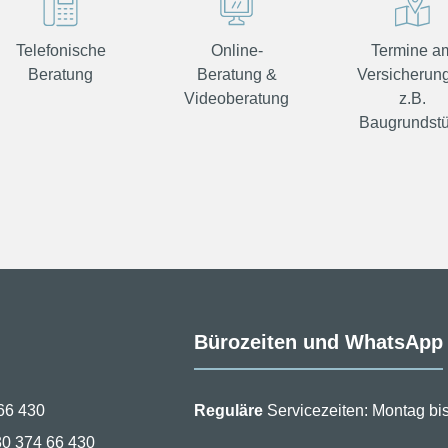
Telefonische
Online-
Termine a
Beratung
Beratung &
Versicherung
Videoberatung
z.B.
Baugrundst
Bürozeiten und WhatsApp
66 430
Reguläre
Servicezeiten: Montag bis
30 374 66 430