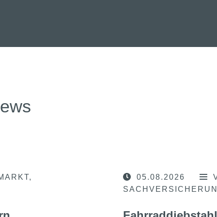
news
MARKT
05.08.2026
SACHVERSICHERU
rn
Fahrraddiebstahl