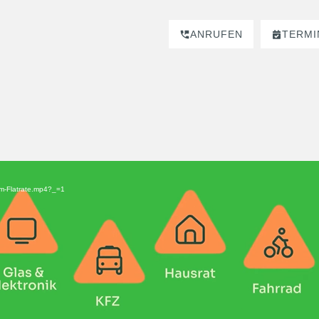
ANRUFEN
TERMI
com-Flatrate.mp4?_=1