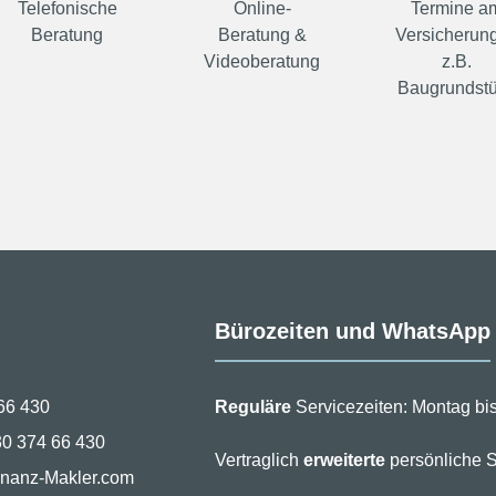
Telefonische
Online-
Termine a
Beratung
Beratung &
Versicherung
Videoberatung
z.B.
Baugrundst
Bürozeiten und WhatsApp
66 430
Reguläre
Servicezeiten: Montag bis
30 374 66 430
Vertraglich
erweiterte
persönliche S
inanz-Makler.com