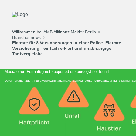
Willkommen bei AMB Allfinanz Makler Berlin
Branchennews
Flatrate für 8 Versicherungen in einer Police. Flatrate
Versicherung - einfach erklärt und unabhängige
Tarifvergleiche
Video-
Media error: Format(s) not supported or source(s) not found
Player
Datei herunterladen: https://www.allfinanz-makler.com/wp-content/uploads/Allfinanz-Makler_