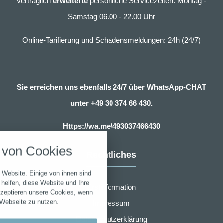
Vertraglich
erweiterte
persönliche Servicezeiten: Montag -
Samstag 06.00 - 22.00 Uhr
Online-Tarifierung und Schadensmeldungen: 24h (24/7)
Sie erreichen uns ebenfalls 24/7 über WhatsApp-CHAT
unter
+49 30 374 66 430.
nstellungen
Https://wa.me/493037466430
über alle verwendeten Cookies und
von Cookies
chkeit folgende Kategorien zu
Rechtliches
r zu blockieren.
 Website. Einige von ihnen sind
Notwendig
helfen, diese Website und Ihre
Erstinformation
kzeptieren unsere Cookies, wenn
 Webseite zu nutzen.
Impressum
Performance
Datenschutzerklärung