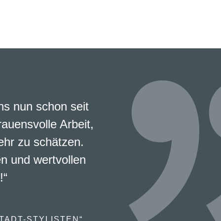
s nun schon seit
rauensvolle Arbeit,
ehr zu schätzen.
en und wertvollen
!“
TADT-STYLISTEN“