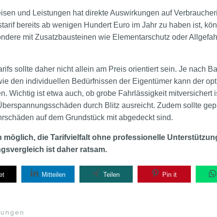
eisen und Leistungen hat direkte Auswirkungen auf Verbraucher
tarif bereits ab wenigen Hundert Euro im Jahr zu haben ist, kö
dere mit Zusatzbausteinen wie Elementarschutz oder Allgefah
rifs sollte daher nicht allein am Preis orientiert sein. Je nach
ie den individuellen Bedürfnissen der Eigentümer kann der op
n. Wichtig ist etwa auch, ob grobe Fahrlässigkeit mitversichert i
berspannungsschäden durch Blitz ausreicht. Zudem sollte gepr
hrschäden auf dem Grundstück mit abgedeckt sind.
 möglich, die Tarifvielfalt ohne professionelle Unterstützun
svergleich ist daher ratsam.
et
Mitteilen
Teilen
Pin it
rungen