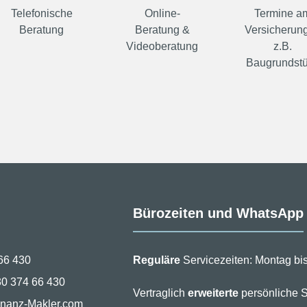
Telefonische
Online-
Termine a
Beratung
Beratung &
Versicherung
Videoberatung
z.B.
Baugrundst
Bürozeiten und WhatsApp
66 430
Reguläre
Servicezeiten: Montag bis
30 374 66 430
Vertraglich
erweiterte
persönliche S
inanz-Makler.com