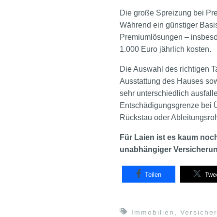
Die große Spreizung bei Pr
Während ein günstiger Basis
Premiumlösungen – insbeson
1.000 Euro jährlich kosten.
Die Auswahl des richtigen Ta
Ausstattung des Hauses sow
sehr unterschiedlich ausfalle
Entschädigungsgrenze bei Ü
Rückstau oder Ableitungsro
Für Laien ist es kaum noch
unabhängiger Versicherung
Teilen
Twe
Immobilien
,
Versiche