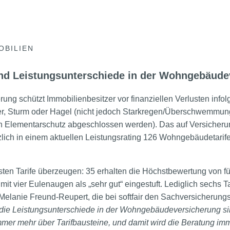
OBILIEN
und Leistungsunterschiede in der Wohngebäude
g schützt Immobilienbesitzer vor finanziellen Verlusten info
ser, Sturm oder Hagel (nicht jedoch Starkregen/Überschwemmu
n Elementarschutz abgeschlossen werden). Das auf Versicherun
rzlich in einem aktuellen Leistungsrating 126 Wohngebäudetarif
sten Tarife überzeugen: 35 erhalten die Höchstbewertung von 
it vier Eulenaugen als „sehr gut“ eingestuft. Lediglich sechs Ta
elanie Freund-Reupert, die bei softfair den Sachversicherungsb
 die Leistungsunterschiede in der Wohngebäudeversicherung sin
immer mehr über Tarifbausteine, und damit wird die Beratung im