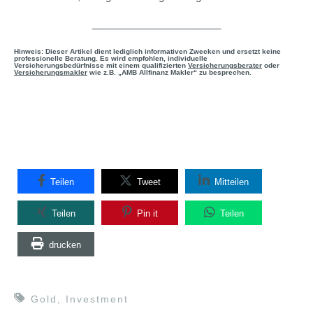
_______________________
Hinweis: Dieser Artikel dient lediglich informativen Zwecken und ersetzt keine
professionelle Beratung. Es wird empfohlen, individuelle
Versicherungsbedürfnisse mit einem qualifizierten
Versicherungsberater
oder
Versicherungsmakler
wie z.B. „AMB Allfinanz Makler“ zu besprechen.
Teilen
Tweet
Mitteilen
Teilen
Pin it
Teilen
drucken
Gold
,
Investment