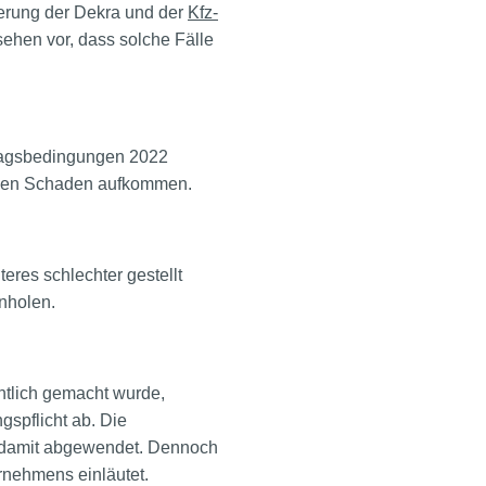
herung der Dekra und der
Kfz-
hen vor, dass solche Fälle
tragsbedingungen 2022
r den Schaden aufkommen.
eres schlechter gestellt
nholen.
entlich gemacht wurde,
gspflicht ab. Die
 damit abgewendet. Dennoch
rnehmens einläutet.