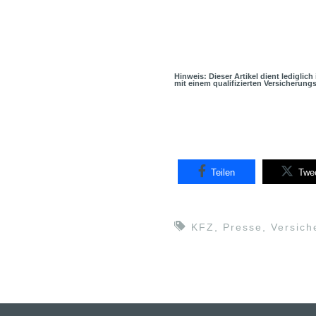
Hinweis: Dieser Artikel dient lediglic
mit einem qualifizierten Versicherung
Teilen
Twe
KFZ
,
Presse
,
Versich