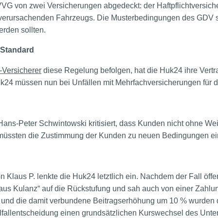
VVG von zwei Versicherungen abgedeckt: der Haftpflichtversic
verursachenden Fahrzeugs. Die Musterbedingungen des GDV se
erden sollten.
 Standard
-Versicherer
diese Regelung befolgen, hat die Huk24 ihre Ver
Huk24 müssen nun bei Unfällen mit Mehrfachversicherungen fü
Hans-Peter Schwintowski kritisiert, dass Kunden nicht ohne Weit
 müssten die Zustimmung der Kunden zu neuen Bedingungen ei
on Klaus P. lenkte die Huk24 letztlich ein. Nachdem der Fall öff
„aus Kulanz“ auf die Rückstufung und sah auch von einer Zahlun
 und die damit verbundene Beitragserhöhung um 10 % wurden
zelfallentscheidung einen grundsätzlichen Kurswechsel des Unte