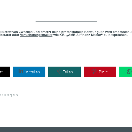
_______________________
h illustrativen Zwecken und ersetzt keine professionelle Beratung. Es wird empfohlen,
sberater oder
Versicherungsmakler
wie z.B. „AMB Allfinanz Makler“ zu besprechen.
et
Mitteilen
Teilen
Pin it
erungen