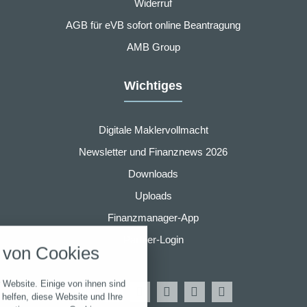
Widerruf
AGB für eVB sofort online Beantragung
AMB Group
Wichtiges
Digitale Maklervollmacht
Newsletter und Finanznews 2026
Downloads
Uploads
nstellungen
Finanzmanager-App
über alle verwendeten Cookies und
Partner-Login
von Cookies
chkeit folgende Kategorien zu
r zu blockieren.
 Website. Einige von ihnen sind
Notwendig
helfen, diese Website und Ihre