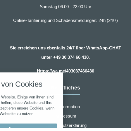
Samstag 06.00 - 22.00 Uhr
Online-Tarifierung und Schadensmeldungen: 24h (24/7)
Sie erreichen uns ebenfalls 24/7 über WhatsApp-CHAT
unter
+49 30 374 66 430.
nstellungen
Https://wa.me/493037466430
über alle verwendeten Cookies und
von Cookies
chkeit folgende Kategorien zu
Rechtliches
r zu blockieren.
 Website. Einige von ihnen sind
Notwendig
helfen, diese Website und Ihre
Erstinformation
kzeptieren unsere Cookies, wenn
 Webseite zu nutzen.
Impressum
Performance
Datenschutzerklärung
wendige