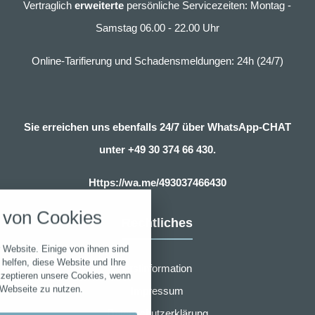
Vertraglich
erweiterte
persönliche Servicezeiten: Montag -
Samstag 06.00 - 22.00 Uhr
Online-Tarifierung und Schadensmeldungen: 24h (24/7)
Sie erreichen uns ebenfalls 24/7 über WhatsApp-CHAT
unter
+49 30 374 66 430.
nstellungen
Https://wa.me/493037466430
über alle verwendeten Cookies und
von Cookies
chkeit folgende Kategorien zu
Rechtliches
r zu blockieren.
 Website. Einige von ihnen sind
Notwendig
helfen, diese Website und Ihre
Erstinformation
kzeptieren unsere Cookies, wenn
 Webseite zu nutzen.
Impressum
Performance
Datenschutzerklärung