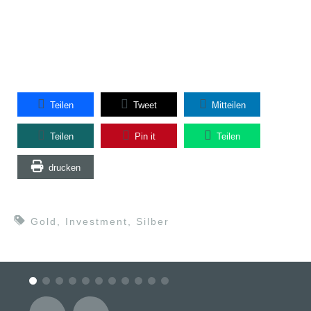
Teilen
Tweet
Mitteilen
Teilen
Pin it
Teilen
drucken
Gold
,
Investment
,
Silber