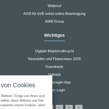
Widerruf
AGB für eVB sofort online Beantragung
AMB Group
Wichtiges
Digitale Maklervollmacht
Newsletter und Finanznews 2026
Downloads
nstellungen
Uploads
über alle verwendeten Cookies und
Finanzmanager-App
von Cookies
chkeit folgende Kategorien zu
r zu blockieren.
Partner-Login
 Website. Einige von ihnen sind
Notwendig
helfen, diese Website und Ihre
kzeptieren unsere Cookies, wenn