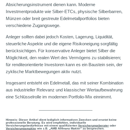
Absicherungsinstrument dienen kann. Moderne
Investmentprodukte wie Silber-ETCs, physische Silberbarren,
Münzen oder breit gestreute Edelmetallportfolios bieten
verschiedene Zugangswege.
Anleger sollten dabei jedoch Kosten, Lagerung, Liquidität,
steuerliche Aspekte und die eigene Risikoneigung sorgfältig
berücksichtigen. Für konservative Anleger bietet Silber die
Möglichkeit, den realen Wert des Vermögens zu stabilisieren;
für renditeorientierte Investoren kann es ein Baustein sein, der
zyklische Marktbewegungen aktiv nutzt.
Insgesamt entsteht ein Edelmetall, das mit seiner Kombination
aus industrieller Relevanz und klassischer Wertaufbewahrung
eine Schlüsselrolle im modernen Portfolio-Mix einnimmt.
_______________________
Hinweis: Dieser Artikel dient lediglich informativen Zwecken und ersetzt keine
professionelle Beratung. Es wird empfohlen, individuelle
Versicherungsbedürfnisse mit einem qualifizierten
Versicherungsberater
oder
Versicherungsmakler
wie z.B. „AMB Allfinanz Makler“ zu besprechen.