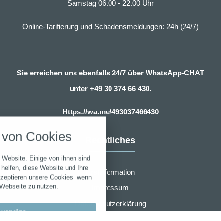
Samstag 06.00 - 22.00 Uhr
Online-Tarifierung und Schadensmeldungen: 24h (24/7)
Sie erreichen uns ebenfalls 24/7 über WhatsApp-CHAT
unter
+49 30 374 66 430.
nstellungen
Https://wa.me/493037466430
über alle verwendeten Cookies und
von Cookies
chkeit folgende Kategorien zu
Rechtliches
r zu blockieren.
 Website. Einige von ihnen sind
Notwendig
helfen, diese Website und Ihre
Erstinformation
kzeptieren unsere Cookies, wenn
 Webseite zu nutzen.
Impressum
Performance
Datenschutzerklärung
wendige
Marketing
Zusammenarbeit