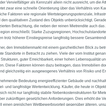
 der Vervielfältiger als Kennzahl allein nicht ausreicht, um die At
ietet zwar eine schnelle Orientierung über das Verhältnis von Ka
iche Faktoren wie regionale Wertsteigerungspotenziale, Infrast
en qualitativen Zustand des Objekts unberücksichtigt. Gerade 
enzierten Betrachtung, die neben der reinen Mietrendite auch das
gion einschließt. Starke Zuzugsregionen, Hochschulstandorte o
 trotz höherer Einstiegspreise langfristig bessere Gesamtrendi
aher, den Immobilienmarkt mit einem ganzheitlichen Blick zu be
e Standorte in Betracht zu ziehen. Viele der vom Institut gena
n Strukturen, guter Erreichbarkeit, einer hohen Lebensqualität u
n. Diese Faktoren können dazu beitragen, dass Immobilien dort
nd gleichzeitig ein ausgewogenes Verhältnis von Risiko und Ert
zunehmende Bedeutung energieeffizienter Gebäude und nachhal
el- und langfristige Wertentwicklung. Käufer, die heute in Objek
 sich nicht nur langfristig stabile Nebenkostenstrukturen für Miet
ber zukünftigen gesetzlichen Anforderungen. Dies erhöht die Verm
ell einen preislichen Wettbewerbsvorteil gegenüber älteren, un