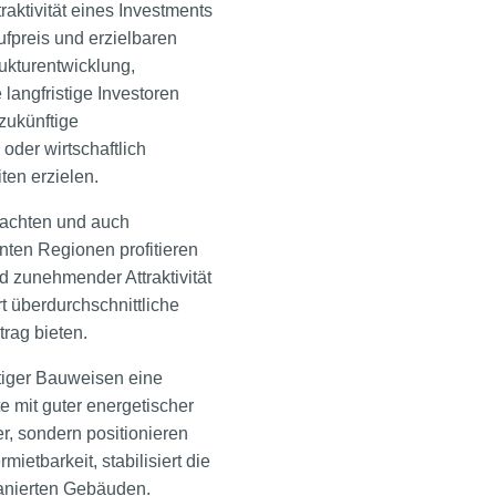
traktivität eines Investments
ufpreis und erzielbaren
rukturentwicklung,
langfristige Investoren
 zukünftige
der wirtschaftlich
ten erzielen.
trachten und auch
nnten Regionen profitieren
nd zunehmender Attraktivität
 überdurchschnittliche
rag bieten.
tiger Bauweisen eine
te mit guter energetischer
er, sondern positionieren
ietbarkeit, stabilisiert die
sanierten Gebäuden.