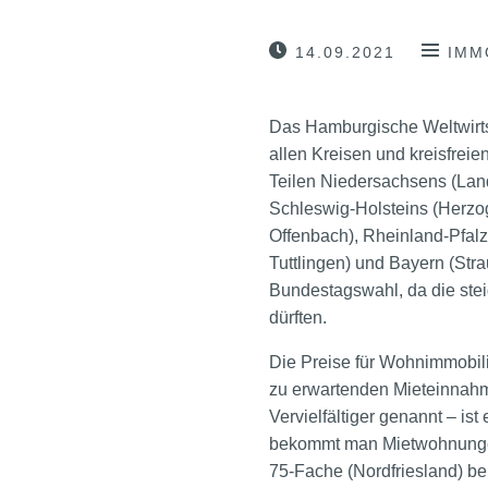
14.09.2021
IMM
Das Hamburgische Weltwirtsch
allen Kreisen und kreisfrei
Teilen Niedersachsens (Lan
Schleswig-Holsteins (Herzo
Offenbach), Rheinland-Pfal
Tuttlingen) und Bayern (Str
Bundestagswahl, da die stei
dürften.
Die Preise für Wohnimmobili
zu erwartenden Mieteinnahm
Vervielfältiger genannt – i
bekommt man Mietwohnungen 
75-Fache (Nordfriesland) ber