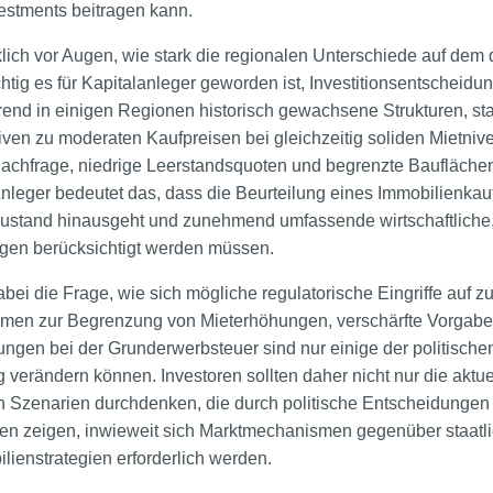
estments beitragen kann.
klich vor Augen, wie stark die regionalen Unterschiede auf de
tig es für Kapitalanleger geworden ist, Investitionsentscheidun
rend in einigen Regionen historisch gewachsene Strukturen, st
tiven zu moderaten Kaufpreisen bei gleichzeitig soliden Mietniv
chfrage, niedrige Leerstandsquoten und begrenzte Bauflächen 
nleger bedeutet das, dass die Beurteilung eines Immobilienkauf
ustand hinausgeht und zunehmend umfassende wirtschaftliche
gen berücksichtigt werden müssen.
ei die Frage, wie sich mögliche regulatorische Eingriffe auf z
men zur Begrenzung von Mieterhöhungen, verschärfte Vorgabe
gen bei der Grunderwerbsteuer sind nur einige der politischen
g verändern können. Investoren sollten daher nicht nur die akt
h Szenarien durchdenken, die durch politische Entscheidungen
 zeigen, inwieweit sich Marktmechanismen gegenüber staatli
ienstrategien erforderlich werden.