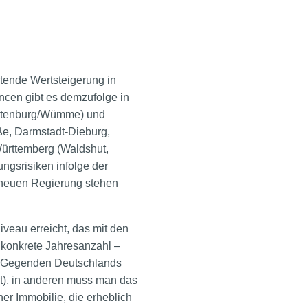
rtende Wertsteigerung in
ncen gibt es demzufolge in
 Rotenburg/Wümme) und
ße, Darmstadt-Dieburg,
ürttemberg (Waldshut,
ngsrisiken infolge der
r neuen Regierung stehen
veau erreicht, das mit den
konkrete Jahresanzahl –
hen Gegenden Deutschlands
t), in anderen muss man das
ner Immobilie, die erheblich