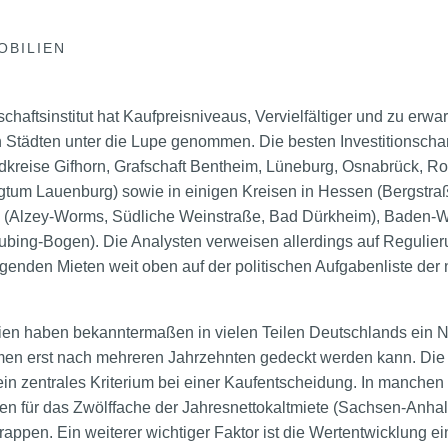
OBILIEN
aftsinstitut hat Kaufpreisniveaus, Vervielfältiger und zu erwa
en Städten unter die Lupe genommen. Die besten Investitionscha
dkreise Gifhorn, Grafschaft Bentheim, Lüneburg, Osnabrück,
gtum Lauenburg) sowie in einigen Kreisen in Hessen (Bergstra
z (Alzey-Worms, Südliche Weinstraße, Bad Dürkheim), Baden-W
aubing-Bogen). Die Analysten verweisen allerdings auf Regulieru
genden Mieten weit oben auf der politischen Aufgabenliste de
en haben bekanntermaßen in vielen Teilen Deutschlands ein Ni
en erst nach mehreren Jahrzehnten gedeckt werden kann. Die 
st ein zentrales Kriterium bei einer Kaufentscheidung. In manc
für das Zwölffache der Jahresnettokaltmiete (Sachsen-Anhal
appen. Ein weiterer wichtiger Faktor ist die Wertentwicklung ei