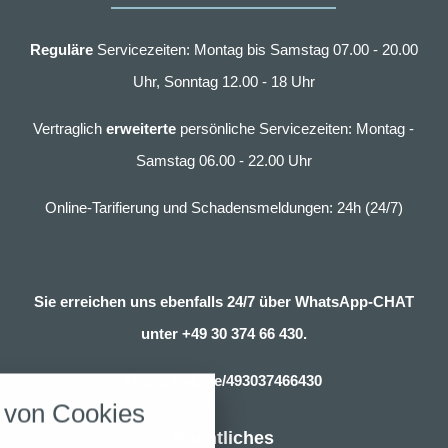
Reguläre
Servicezeiten: Montag bis Samstag 07.00 - 20.00
Uhr, Sonntag 12.00 - 18 Uhr
Vertraglich
erweiterte
persönliche Servicezeiten: Montag -
Samstag 06.00 - 22.00 Uhr
Online-Tarifierung und Schadensmeldungen: 24h (24/7)
Sie erreichen uns ebenfalls 24/7 über WhatsApp-CHAT
unter
+49 30 374 66 430.
nstellungen
Https://wa.me/493037466430
über alle verwendeten Cookies und
von Cookies
chkeit folgende Kategorien zu
r zu blockieren.
Rechtliches